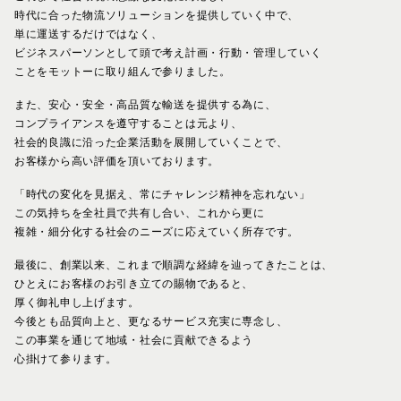
時代に合った物流ソリューションを提供していく中で、
単に運送するだけではなく、
ビジネスパーソンとして頭で考え計画・行動・管理していく
ことをモットーに
取り組んで参りました。
また、安心・安全・高品質な輸送を提供する為に、
コンプライアンスを遵守することは元より、
社会的良識に沿った企業活動を展開していくことで、
お客様から高い評価を頂いております。
「時代の変化を見据え、常にチャレンジ精神を忘れない」
この気持ちを全社員で共有し合い、これから更に
複雑・細分化する社会のニーズに応えていく所存です。
最後に、創業以来、これまで順調な経緯を辿ってきたことは、
ひとえにお客様のお引き立ての賜物であると、
厚く御礼申し上げます。
今後とも品質向上と、更なるサービス充実に専念し、
この事業を通じて地域・社会に貢献できるよう
心掛けて参ります。