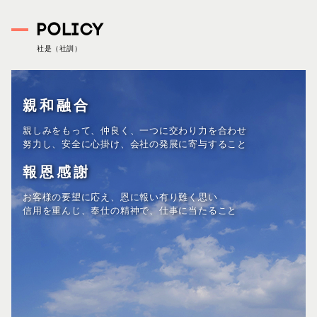
POLICY
社是（社訓）
親和融合
親しみをもって、仲良く、一つに交わり力を合わせ
努力し、
安全に心掛け、会社の発展に寄与すること
報恩感謝
お客様の要望に応え、恩に報い有り難く思い
信用を重んじ、
奉仕の精神で、仕事に当たること
創意工夫
先見性を持って、新しく物を、いろいろ考え、
良い方法を考え出し、
実行し、
今日も一日最善を尽くすこと